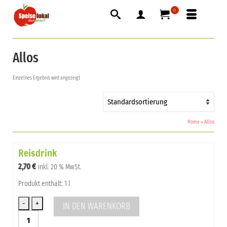
0
Allos
Einzelnes Ergebnis wird angezeigt
Home
»
Allos
Reisdrink
2,70
€
inkl. 20 % MwSt.
Produkt enthält: 1 l
IN DEN WARENKORB
Reisdrink
Menge