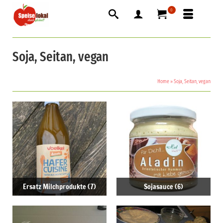
0
Soja, Seitan, vegan
Home
»
Soja, Seitan, vegan
Ersatz Milchprodukte
(7)
Sojasauce
(6)