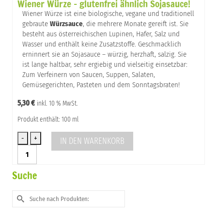
Wiener Würze – glutenfrei ähnlich Sojasauce!
-
glutenfrei
Wiener Würze ist eine biologische, vegane und traditionell
ähnlich
gebraute
Würzsauce
, die mehrere Monate gereift ist. Sie
Sojasauce!
besteht aus österreichischen Lupinen, Hafer, Salz und
Menge
Wasser und enthält keine Zusatzstoffe. Geschmacklich
erninnert sie an Sojasauce – würzig, herzhaft, salzig. Sie
ist lange haltbar, sehr ergiebig und vielseitig einsetzbar:
Zum Verfeinern von Saucen, Suppen, Salaten,
Gemüsegerichten, Pasteten und dem Sonntagsbraten!
5,30
€
inkl. 10 % MwSt.
Produkt enthält: 100 ml
IN DEN WARENKORB
Wiener
Würze
-
Suche
glutenfrei
ähnlich
Suche
Sojasauce!
nach:
Menge