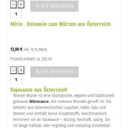
IN DEN WARENKORB
Leinsamen
Shoyu
Mirin . Reiswein zum Würzen aus Österreich
Menge
13,90
€
inkl. 10 % MwSt.
Produkt enthält: ca. 250 ml
IN DEN WARENKORB
Mirin
.
Sojasauce aus Österreich
Reiswein
zum
Wiener Würze ist eine biologische, vegane und traditionell
Würzen
gebraute
Würzsauce
, die mehrere Monate gereift ist. Sie
aus
besteht aus österreichischen Lupinen, Hafer, Salz und
Österreich
Wasser und enthält keine Zusatzstoffe. Geschmacklich
Menge
erninnert sie an Sojasauce – würzig, herzhaft, salzig. Sie
ist lange haltbar, sehr ergiebig und vielseitig einsetzbar: