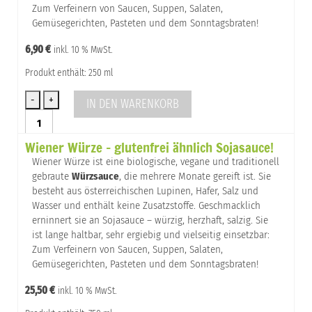
Zum Verfeinern von Saucen, Suppen, Salaten,
Gemüsegerichten, Pasteten und dem Sonntagsbraten!
6,90
€
inkl. 10 % MwSt.
Produkt enthält: 250 ml
IN DEN WARENKORB
Sojasauce
aus
Wiener Würze – glutenfrei ähnlich Sojasauce!
Österreich
Menge
Wiener Würze ist eine biologische, vegane und traditionell
gebraute
Würzsauce
, die mehrere Monate gereift ist. Sie
besteht aus österreichischen Lupinen, Hafer, Salz und
Wasser und enthält keine Zusatzstoffe. Geschmacklich
erninnert sie an Sojasauce – würzig, herzhaft, salzig. Sie
ist lange haltbar, sehr ergiebig und vielseitig einsetzbar:
Zum Verfeinern von Saucen, Suppen, Salaten,
Gemüsegerichten, Pasteten und dem Sonntagsbraten!
25,50
€
inkl. 10 % MwSt.