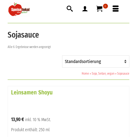
0
Sojasauce
Alle 6 Ergebnisse werden angezeigt
Home
»
Soja, Seitan, vegan
»
Sojasauce
Leinsamen Shoyu
13,90
€
inkl. 10 % MwSt.
Produkt enthält: 250 ml