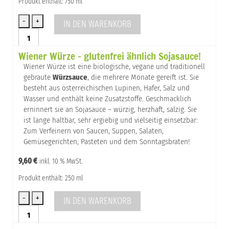
Produkt enthält: 750 ml
IN DEN WARENKORB
Wiener
Würze
Wiener Würze – glutenfrei ähnlich Sojasauce!
-
glutenfrei
Wiener Würze ist eine biologische, vegane und traditionell
ähnlich
gebraute
Würzsauce
, die mehrere Monate gereift ist. Sie
Sojasauce!
besteht aus österreichischen Lupinen, Hafer, Salz und
Menge
Wasser und enthält keine Zusatzstoffe. Geschmacklich
erninnert sie an Sojasauce – würzig, herzhaft, salzig. Sie
ist lange haltbar, sehr ergiebig und vielseitig einsetzbar:
Zum Verfeinern von Saucen, Suppen, Salaten,
Gemüsegerichten, Pasteten und dem Sonntagsbraten!
9,60
€
inkl. 10 % MwSt.
Produkt enthält: 250 ml
IN DEN WARENKORB
Wiener
Würze