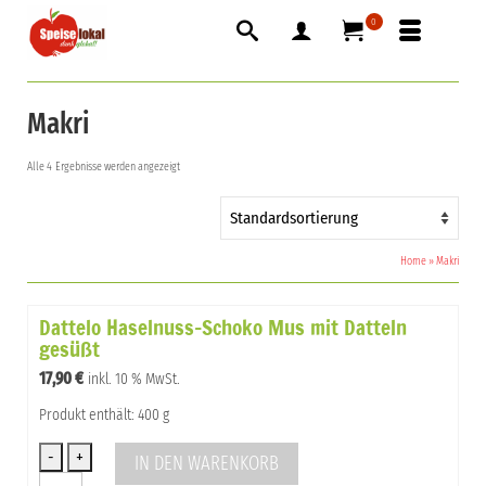
0
Makri
Alle 4 Ergebnisse werden angezeigt
Home
»
Makri
Dattelo Haselnuss-Schoko Mus mit Datteln
gesüßt
17,90
€
inkl. 10 % MwSt.
Produkt enthält: 400 g
IN DEN WARENKORB
Dattelo