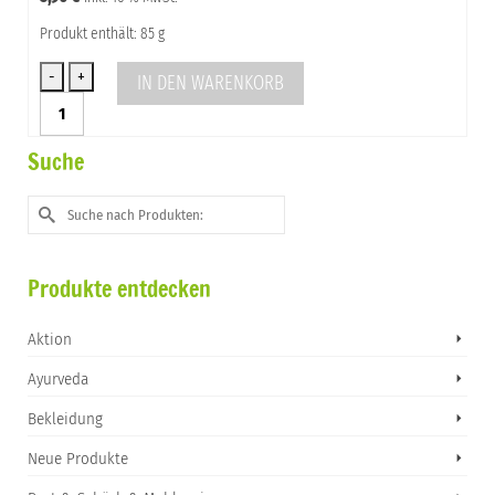
gesüßt
vegan
Produkt enthält: 85 g
Menge
IN DEN WARENKORB
Schokolade
Himbeer
mit
Suche
Datteln
gesüßt
Suche
vegan
nach:
Menge
Produkte entdecken
Aktion
Ayurveda
Bekleidung
Neue Produkte