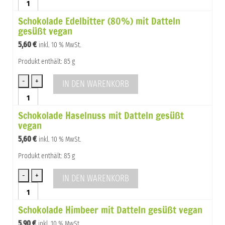
Haselnuss-
Schokolade Edelbitter (80%) mit Datteln
Schoko
gesüßt vegan
Mus
mit
5,60
€
inkl. 10 % MwSt.
Datteln
gesüßt
Produkt enthält: 85 g
Menge
IN DEN WARENKORB
Schokolade
Edelbitter
Schokolade Haselnuss mit Datteln gesüßt
(80%)
vegan
mit
Datteln
5,60
€
inkl. 10 % MwSt.
gesüßt
vegan
Produkt enthält: 85 g
Menge
IN DEN WARENKORB
Schokolade
Haselnuss
Schokolade Himbeer mit Datteln gesüßt vegan
mit
Datteln
5,90
€
inkl. 10 % MwSt.