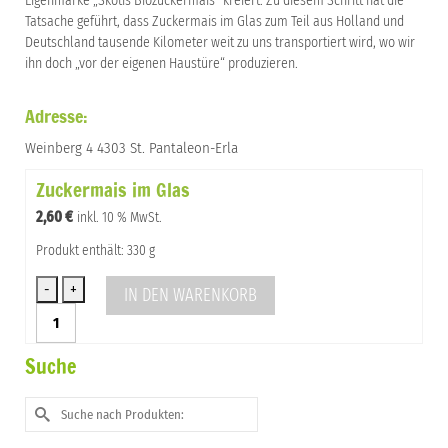
Eigenmarke „Skotis Biozuckermais“ kreiert. Zu diesem Schritt hat die
Tatsache geführt, dass Zuckermais im Glas zum Teil aus Holland und
Deutschland tausende Kilometer weit zu uns transportiert wird, wo wir
ihn doch „vor der eigenen Haustüre“ produzieren.
Adresse:
Weinberg 4 4303 St. Pantaleon-Erla
Zuckermais im Glas
2,60
€
inkl. 10 % MwSt.
Produkt enthält: 330 g
IN DEN WARENKORB
Zuckermais
im
Glas
Suche
Menge
Suche
nach: