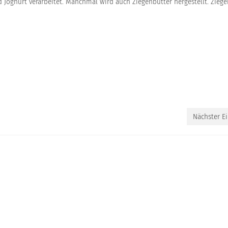
und Joghurt verarbeitet. Manchmal wird auch Ziegenbutter hergestellt. Zieg
Nächster Ei