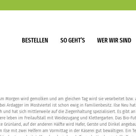
BESTELLEN
SO GEHT’S
WER WIR SIND
. Am Morgen wird gemolken und am gleichen Tag wird sie verarbeitet bzw.
bei Ardagger im Mostviertel ist schon ewig in Familienbesitz. Ilse Neu ha
 und hat sich mittlerweile auf die Ziegenhaltung spezialisiert. Es gibt an
ere leben im Freilaufstall mit Weidezugang und Klettergarten. Das Bio-Fut
te Grünland, auf der anderen Hälfte wird Hafer, Gerste und Dinkel angeba
n Ilse mit zwei Helfern am Vormittag in der Käserei gut bewältigen. Ein Te