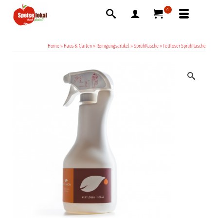
0
Home
»
Haus & Garten
»
Reinigungsartikel
»
Sprühflasche
»
Fettlöser Sprühflasche