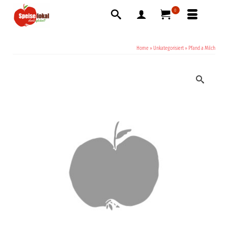
0
Home
»
Unkategorisiert
»
Pfand a Milch