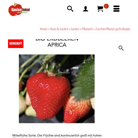
0
Home
»
Haus & Garten
»
Garten
»
Pflanzerl
»
Zucchini Pflanze gelb (Kopie)
VERKAUFT