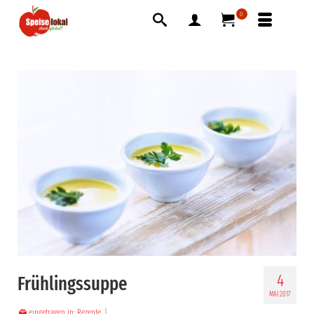
0
4
Frühlingssuppe
MAI 2017
eingetragen in:
Rezepte
|