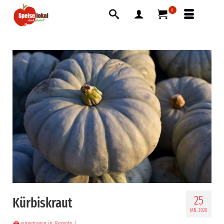
0
25
Kürbiskraut
JAN. 2020
eingetragen in:
Rezepte
|