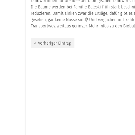
LandwirtInnen für die Idee der biologischen Landwirtsc
Die Bäume werden bei Familie Baleski früh stark besch
reduzieren. Damit sinken zwar die Erträge, dafür gibt e
gesehen, gar keine Nüsse sind)! Und verglichen mit kali
Transportweg weitaus geringer. Mehr Infos zu den Biob
Vorheriger Eintrag