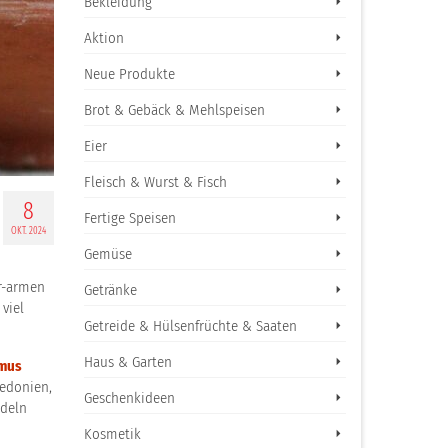
Bekleidung
Aktion
Neue Produkte
Brot & Gebäck & Mehlspeisen
Eier
Fleisch & Wurst & Fisch
8
Fertige Speisen
OKT. 2024
Gemüse
r-armen
Getränke
viel
Getreide & Hülsenfrüchte & Saaten
Haus & Garten
lmus
edonien,
Geschenkideen
ndeln
Kosmetik