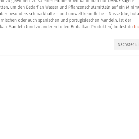
haft zu gewinnen. Zu so einer Pionierarbeit kann man nur DANKE sagen!
nitten, um den Bedarf an Wasser und Pflanzenschutzmitteln auf ein Mini
s aber besonders schmackhafte – und umweltfreundliche – Nüsse (die, bot
fornischen oder auch spanischen und portugisieschen Mandeln, ist der
alkan-Mandeln (und zu anderen tollen Biobalkan-Produkten) findest du
hi
Nächster Ei