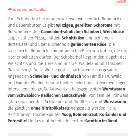
MAI 2019
eingetragen in:
Aktuelles
|
Vom Schoberhof bekommen wir zwei-wöchentlich Rohmilchkäse
und Bauernbutter. Es gibt
würzigen, gereiften Schorome
mit
Rotschmiere, den
Camembert-ähnlichen Schobert
,
Weichkäse
(super auf der Pizza), milden
Schnittkäse
(ähnlich einem
Butterkäse) und über Buchenholz
geräucherten Käse
. Die
tagesfrische Rohmilch stammt ausschließlich von Kühen, die ihre
Hörner behalten dürfen. Der Schoberhof liegt in den Hügeln des
Pielachtals und die Tiere sind mit viel Weideland und frischem
Gras versorgt. Diese Woche gibt es auch wieder das gesamte
Angebot an
Schweine- und Rindfleisch
von Familie Frühwald
und Familie Pfeiffer. Familie Pfeiffer liefert uns in zwei-wöchigen
Intervallen eine große Auswahl an hausgemachten
Wurstwaren
vom Schwäbisch-Hällischen Landschwein
. Von Familie Frühwald
gibt es wöchentlich Schweine- und Rindfleisch und
Wurstwaren
,
die gänzlich
ohne Nitritpökelsalz
hergestellt werden! Felix
Hechtl bringt frische Kräuter:
Ysop, Bohnenkraut, Koriander und
Petersilie
! Und es gibt bereits die ersten
Karotten im Bund
.