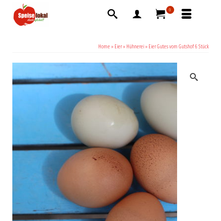
0
Home
»
Eier
»
Hühnerei
»
Eier Gutes vom Gutshof 6 Stück