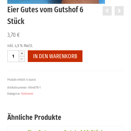
Eier Gutes vom Gutshof 6
Stück
3,70
€
inkl. 4,9 % MwSt.
Eier
IN DEN WARENKORB
Gutes
vom
Gutshof
6
Produkt enthält: 6 stueck
Stück
Artikelnummer:
HAm076-1
Menge
Kategorie:
Hühnerei
Ähnliche Produkte