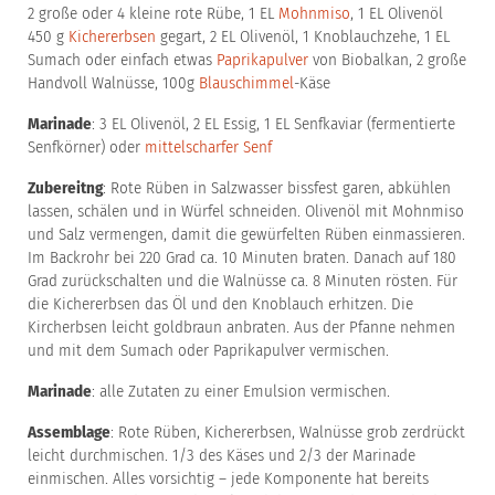
2 große oder 4 kleine rote Rübe, 1 EL
Mohnmiso
, 1 EL Olivenöl
450 g
Kichererbsen
gegart, 2 EL Olivenöl, 1 Knoblauchzehe, 1 EL
Sumach oder einfach etwas
Paprikapulver
von Biobalkan, 2 große
Handvoll Walnüsse, 100g
Blauschimmel
-Käse
Marinade
: 3 EL Olivenöl, 2 EL Essig, 1 EL Senfkaviar (fermentierte
Senfkörner) oder
mittelscharfer Senf
Zubereitng
: Rote Rüben in Salzwasser bissfest garen, abkühlen
lassen, schälen und in Würfel schneiden. Olivenöl mit Mohnmiso
und Salz vermengen, damit die gewürfelten Rüben einmassieren.
Im Backrohr bei 220 Grad ca. 10 Minuten braten. Danach auf 180
Grad zurückschalten und die Walnüsse ca. 8 Minuten rösten. Für
die Kichererbsen das Öl und den Knoblauch erhitzen. Die
Kircherbsen leicht goldbraun anbraten. Aus der Pfanne nehmen
und mit dem Sumach oder Paprikapulver vermischen.
Marinade
: alle Zutaten zu einer Emulsion vermischen.
Assemblage
: Rote Rüben, Kichererbsen, Walnüsse grob zerdrückt
leicht durchmischen. 1/3 des Käses und 2/3 der Marinade
einmischen. Alles vorsichtig – jede Komponente hat bereits