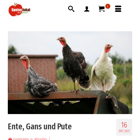
0
16
Ente, Gans und Pute
OKT. 2023
eingetragen in:
Aktuelles
|