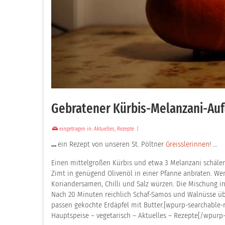
Gebratener Kürbis-Melanzani-Aufl
eingetragen in:
Aktuelles
,
Rezepte
|
…
ein Rezept von unseren St. Pöltner
Greisslerinnen
! …
Einen mittelgroßen Kürbis und etwa 3 Melanzani schälen
Zimt in genügend Olivenöl in einer Pfanne anbraten. Wen
Koriandersamen, Chilli und Salz würzen. Die Mischung in
Nach 20 Minuten reichlich Schaf-Samos und Walnüsse ü
passen gekochte Erdäpfel mit Butter.[wpurp-searchable-r
Hauptspeise – vegetarisch – Aktuelles – Rezepte[/wpurp-