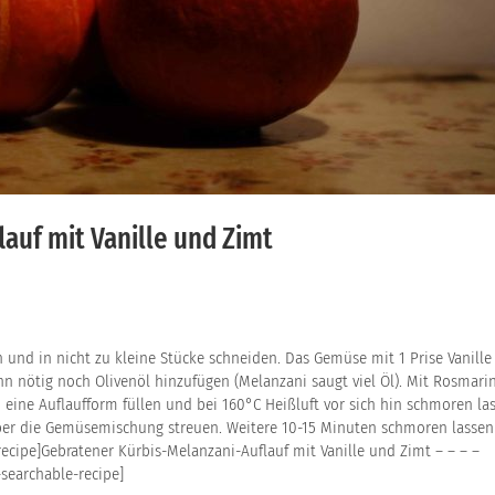
auf mit Vanille und Zimt
 und in nicht zu kleine Stücke schneiden. Das Gemüse mit 1 Prise Vanille
n nötig noch Olivenöl hinzufügen (Melanzani saugt viel Öl). Mit Rosmarin,
 eine Auflaufform füllen und bei 160°C Heißluft vor sich hin schmoren la
ber die Gemüsemischung streuen. Weitere 10-15 Minuten schmoren lassen
ecipe]Gebratener Kürbis-Melanzani-Auflauf mit Vanille und Zimt – – – –
searchable-recipe]