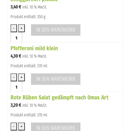
Menge
3,40
€
inkl. 10 % MwSt.
Produkt enthält: 350 g
IN DEN WARENKORB
Essiggurkerl
piccolo
Pfefferoni mild klein
Menge
4,30
€
inkl. 10 % MwSt.
Produkt enthält: 370 ml
IN DEN WARENKORB
Pfefferoni
mild
Rote Rüben Salat gedämpft nach Omas Art
klein
Menge
3,20
€
inkl. 10 % MwSt.
Produkt enthält: 370 ml
IN DEN WARENKORB