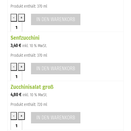
Produkt enthält: 370 ml
IN DEN WARENKORB
Selleriesalat
klassisch
Senfzucchini
fein
Menge
3,40
€
inkl. 10 % MwSt.
Produkt enthält: 370 ml
IN DEN WARENKORB
Senfzucchini
Menge
Zucchinisalat groß
4,80
€
inkl. 10 % MwSt.
Produkt enthält: 720 ml
IN DEN WARENKORB
Zucchinisalat
groß