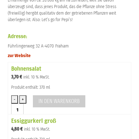
Erntemenge von ca. 20.000 kg am ha zufrieden, weil sie davon
überzeugt sind, dass jenes Produkt, das die Pflanze ohne Stress
(freiwillig) hergibt qualitativ dem der getriebenen Pflanzen weit
überlegen ist. Also: Let’s go for Pepi’s!
Adresse:
Führlingerweg 32 A-4070 Fraham
zur Website
Bohnensalat
3,70
€
inkl. 10 % MwSt.
Produkt enthält: 370 ml
IN DEN WARENKORB
Bohnensalat
Menge
Essiggurkerl groß
4,80
€
inkl. 10 % MwSt.