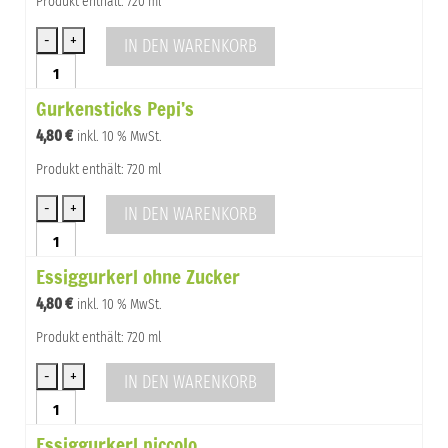
Produkt enthält: 720 ml
IN DEN WARENKORB
Essiggurkerl
groß
Gurkensticks Pepi’s
Menge
4,80
€
inkl. 10 % MwSt.
Produkt enthält: 720 ml
IN DEN WARENKORB
Gurkensticks
Pepi's
Essiggurkerl ohne Zucker
Menge
4,80
€
inkl. 10 % MwSt.
Produkt enthält: 720 ml
IN DEN WARENKORB
Essiggurkerl
ohne
Essiggurkerl piccolo
Zucker