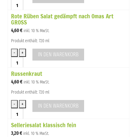
Rote
Rüben
Rote Rüben Salat gedämpft nach Omas Art
Salat
GROSS
gedämpft
nach
4,60
€
inkl. 10 % MwSt.
Omas
Art
Produkt enthält: 720 ml
Menge
IN DEN WARENKORB
Rote
Rüben
Russenkraut
Salat
gedämpft
4,60
€
inkl. 10 % MwSt.
nach
Omas
Produkt enthält: 720 ml
Art
GROSS
IN DEN WARENKORB
Menge
Russenkraut
Menge
Selleriesalat klassisch fein
3,20
€
inkl. 10 % MwSt.