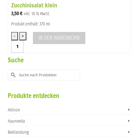
Zucchinisalat klein
Menge
3,50
€
inkl. 10 % MwSt.
Produkt enthält: 370 ml
IN DEN WARENKORB
Zucchinisalat
klein
Menge
Suche
Suche
nach:
Produkte entdecken
Aktion
Ayurveda
Bekleidung