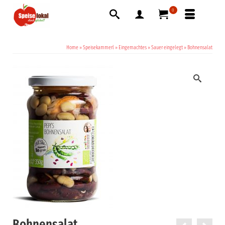
0
Home
»
Speisekammerl
»
Eingemachtes
»
Sauer eingelegt
»
Bohnensalat
Bohnensalat