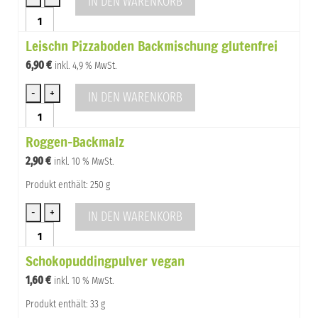
IN DEN WARENKORB
Gschaftlhuber
wie
Leischn Pizzaboden Backmischung glutenfrei
Weißbrot
Backmischung
6,90
€
inkl. 4,9 % MwSt.
glutenfrei
Menge
IN DEN WARENKORB
Leischn
Pizzaboden
Roggen-Backmalz
Backmischung
glutenfrei
2,90
€
inkl. 10 % MwSt.
Menge
Produkt enthält: 250 g
IN DEN WARENKORB
Roggen-
Backmalz
Schokopuddingpulver vegan
Menge
1,60
€
inkl. 10 % MwSt.
Produkt enthält: 33 g