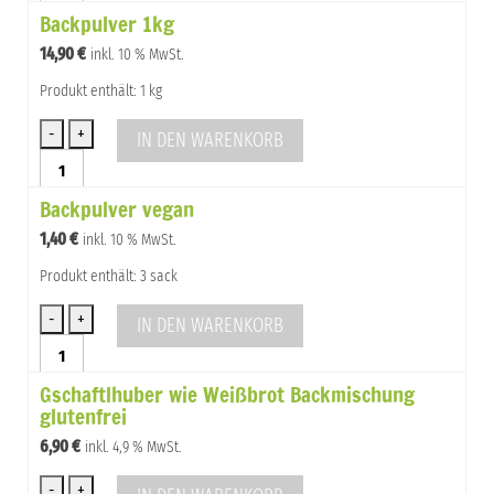
Backpulver 1kg
Menge
14,90
€
inkl. 10 % MwSt.
Produkt enthält: 1 kg
IN DEN WARENKORB
Backpulver
1kg
Backpulver vegan
Menge
1,40
€
inkl. 10 % MwSt.
Produkt enthält: 3 sack
IN DEN WARENKORB
Backpulver
vegan
Gschaftlhuber wie Weißbrot Backmischung
Menge
glutenfrei
6,90
€
inkl. 4,9 % MwSt.