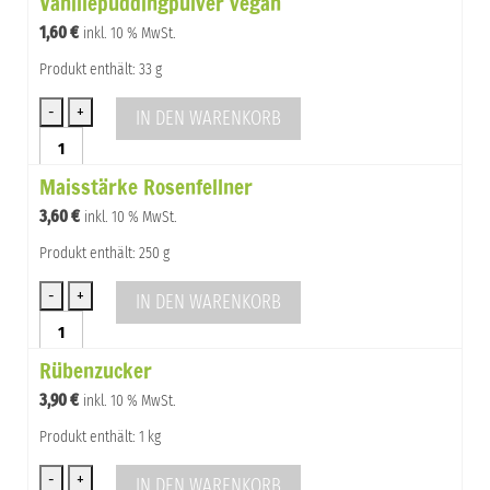
Vanillepuddingpulver vegan
glutenfrei
1,60
€
inkl. 10 % MwSt.
Menge
Produkt enthält: 33 g
IN DEN WARENKORB
Vanillepuddingpulver
vegan
Maisstärke Rosenfellner
Menge
3,60
€
inkl. 10 % MwSt.
Produkt enthält: 250 g
IN DEN WARENKORB
Maisstärke
Rosenfellner
Rübenzucker
Menge
3,90
€
inkl. 10 % MwSt.
Produkt enthält: 1 kg
IN DEN WARENKORB