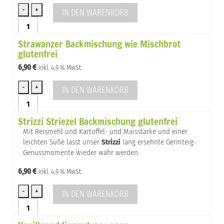
IN DEN WARENKORB
Schokopuddingpulver
vegan
Strawanzer Backmischung wie Mischbrot
Menge
glutenfrei
6,90
€
inkl. 4,9 % MwSt.
IN DEN WARENKORB
Strawanzer
Backmischung
Strizzi Striezel Backmischung glutenfrei
wie
Mischbrot
Mit Reismehl und Kartoffel- und Maisstärke und einer
glutenfrei
leichten Süße lässt unser
Strizzi
lang ersehnte Germteig-
Menge
Genussmomente wieder wahr werden.
6,90
€
inkl. 4,9 % MwSt.
IN DEN WARENKORB
Strizzi
Striezel
Backmischung