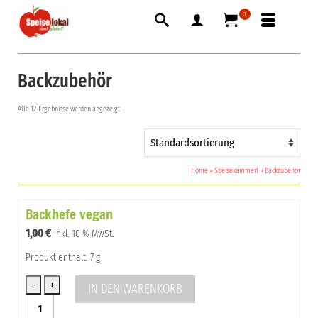
0
Backzubehör
Alle 12 Ergebnisse werden angezeigt
Home
»
Speisekammerl
»
Backzubehör
Backhefe vegan
1,00
€
inkl. 10 % MwSt.
Produkt enthält: 7 g
IN DEN WARENKORB
Backhefe
vegan