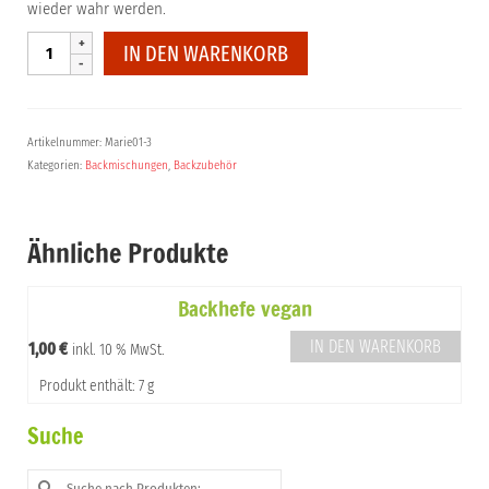
wieder wahr werden.
Strizzi
IN DEN WARENKORB
Striezel
Backmischung
glutenfrei
Menge
Artikelnummer:
Marie01-3
Kategorien:
Backmischungen
,
Backzubehör
Ähnliche Produkte
Backhefe vegan
IN DEN WARENKORB
1,00
€
inkl. 10 % MwSt.
Produkt enthält: 7 g
Suche
Suche