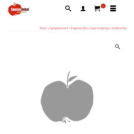
0
Home
»
Speisekammerl
»
Eingemachtes
»
Sauer eingelegt
»
Senfzucchini