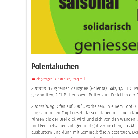
Polentakuchen
eingetragen in:
Aktuelles
,
Rezepte
|
Zutaten
: 140g feiner Maisgrieß (Polenta), Salz, 1,5 EL O
geschnitten, 2 EL Butter sowie Butter zum Einfetten der 
Zubereitung
: Ofen auf 200°C vorheizen. In einem Topf 0
langsam in den Toipf rieseln lassen, dabei mit einem Koc
rühren bis der Brei dick wird und sich von den Wänden lö
und Fenchelsamen zufügen und gut vermischen, das Mehl s
ausbuttern und dünn mit Semmelbröseln bestreuen. Den T