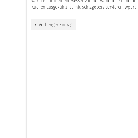
warm ist, mit einem Messer von der Wand lösen und auf e
Kuchen ausgekühlt ist mit Schlagobers servieren.[wpurp
Vorheriger Eintrag