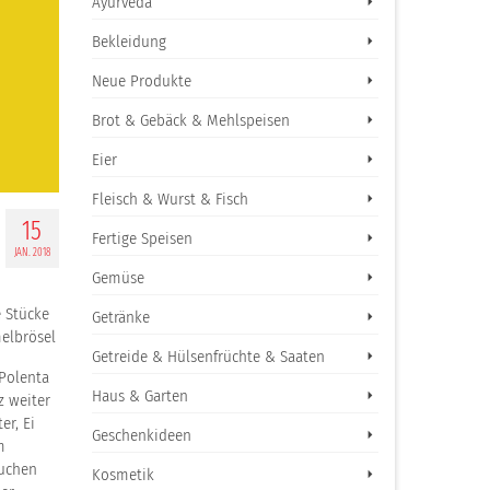
Ayurveda
Bekleidung
Neue Produkte
Brot & Gebäck & Mehlspeisen
Eier
Fleisch & Wurst & Fisch
15
Fertige Speisen
JAN. 2018
Gemüse
e Stücke
Getränke
melbrösel
Getreide & Hülsenfrüchte & Saaten
 Polenta
Haus & Garten
z weiter
er, Ei
Geschenkideen
m
Kuchen
Kosmetik