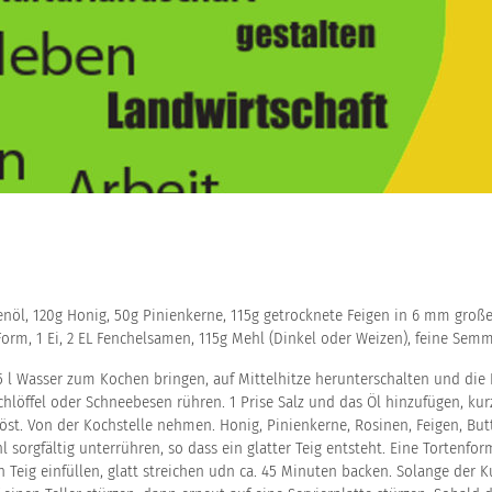
livenöl, 120g Honig, 50g Pinienkerne, 115g getrocknete Feigen in 6 mm groß
Form, 1 Ei, 2 EL Fenchelsamen, 115g Mehl (Dinkel oder Weizen), feine Sem
,5 l Wasser zum Kochen bringen, auf Mittelhitze herunterschalten und die
hlöffel oder Schneebesen rühren. 1 Prise Salz und das Öl hinzufügen, kur
st. Von der Kochstelle nehmen. Honig, Pinienkerne, Rosinen, Feigen, Butt
orgfältig unterrühren, so dass ein glatter Teig entsteht. Eine Tortenfor
eig einfüllen, glatt streichen udn ca. 45 Minuten backen. Solange der 