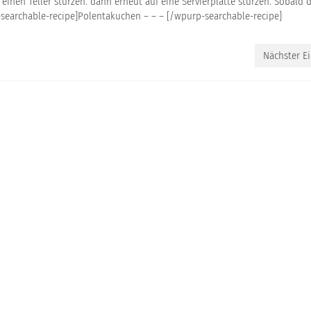
inen Teller stürzen. dann erneut auf eine Servierplatte stürzen. Sobald 
-searchable-recipe]Polentakuchen – – – [/wpurp-searchable-recipe]
Nächster Ei