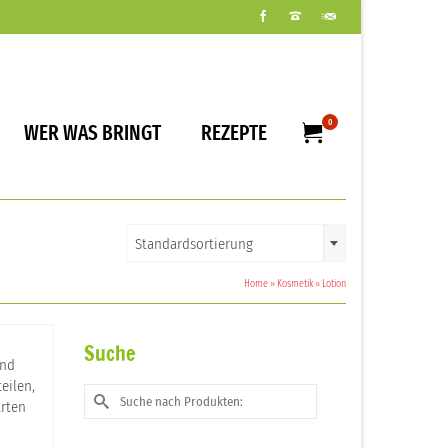
0
WER WAS BRINGT
REZEPTE
Standardsortierung
Home
»
Kosmetik
»
Lotion
Suche
und
eilen,
Suche
arten
nach: