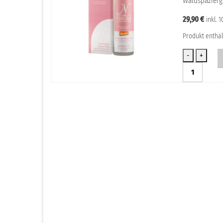
Waldspazierg
29,90
€
inkl. 
Produkt enthäl
Reichhaltige
Körper-
Milch
Nikolai
Menge