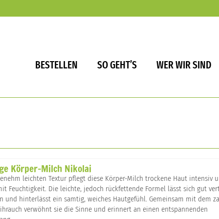
BESTELLEN
SO GEHT’S
WER WIR SIND
ge Körper-Milch Nikolai
enehm leichten Textur pflegt diese Körper-Milch trockene Haut intensiv 
mit Feuchtigkeit. Die leichte, jedoch rückfettende Formel lässt sich gut vert
ein und hinterlässt ein samtig, weiches Hautgefühl. Gemeinsam mit dem z
ihrauch verwöhnt sie die Sinne und erinnert an einen entspannenden