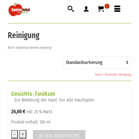
0
Reinigung
Alle 6 Ergebnisse werden angezeigt
Home
»
Kosmetik
»
Reinigung
Gesichts-Tonikum
Zur Belebung der Haut. Für alle Hauttypen.
26,00
€
inkl. 20 % MwSt.
Produkt enthält: 100 ml
IN DEN WARENKORB