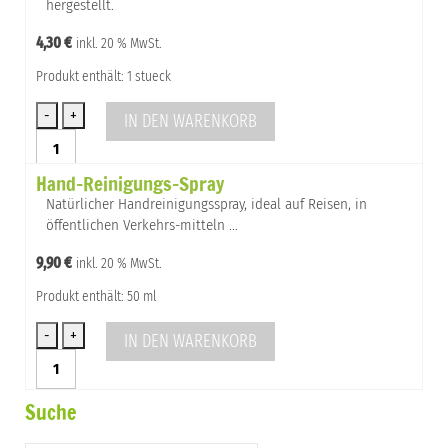
hergestellt.
4,30
€
inkl. 20 % MwSt.
Produkt enthält: 1 stueck
IN DEN WARENKORB
Seifenablage
Luffa
Hand-Reinigungs-Spray
Menge
Natürlicher Handreinigungsspray, ideal auf Reisen, in
öffentlichen Verkehrs-mitteln …
9,90
€
inkl. 20 % MwSt.
Produkt enthält: 50 ml
IN DEN WARENKORB
Hand-
Reinigungs-
Spray
Suche
Menge