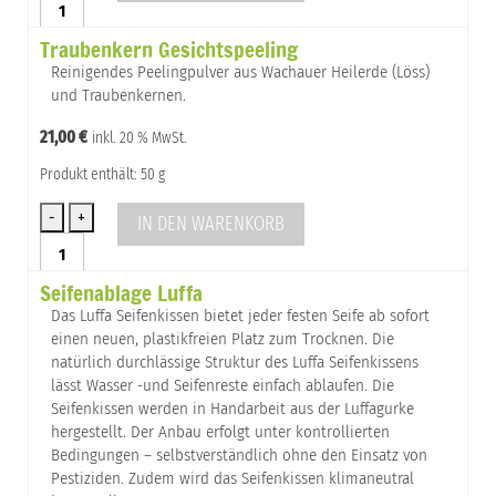
Traubenkernpflege
Traubenkern Gesichtspeeling
Menge
Reinigendes Peelingpulver aus Wachauer Heilerde (Löss)
und Traubenkernen.
21,00
€
inkl. 20 % MwSt.
Produkt enthält: 50 g
IN DEN WARENKORB
Traubenkern
Gesichtspeeling
Seifenablage Luffa
Menge
Das Luffa Seifenkissen bietet jeder festen Seife ab sofort
einen neuen, plastikfreien Platz zum Trocknen. Die
natürlich durchlässige Struktur des Luffa Seifenkissens
lässt Wasser -und Seifenreste einfach ablaufen. Die
Seifenkissen werden in Handarbeit aus der Luffagurke
hergestellt. Der Anbau erfolgt unter kontrollierten
Bedingungen – selbstverständlich ohne den Einsatz von
Pestiziden. Zudem wird das Seifenkissen klimaneutral