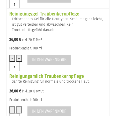
Gesichts-
Tonikum
Reinigungsgel Traubenkernpflege
Menge
Erfrischendes Gel für alle Hauttypen. Schäumt ganz leicht,
ist gut verteilbar und abwaschbar. Kein
Trockenheitsgefühl danach!
26,00
€
inkl. 20 % MwSt.
Produkt enthält: 100 ml
IN DEN WARENKORB
Reinigungsgel
Traubenkernpflege
Reinigungsmilch Traubenkernpflege
Menge
Sanfte Reinigung für normale und trockene Haut.
26,00
€
inkl. 20 % MwSt.
Produkt enthält: 100 ml
IN DEN WARENKORB
Reinigungsmilch