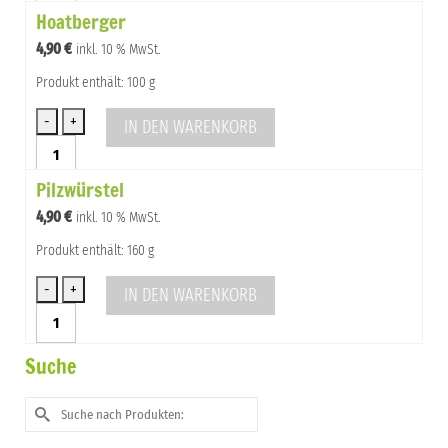
Hoatberger
(vegane
Pilzwurst)
4,90
€
inkl. 10 % MwSt.
Menge
Produkt enthält: 100 g
IN DEN WARENKORB
Hoatberger
Menge
Pilzwürstel
4,90
€
inkl. 10 % MwSt.
Produkt enthält: 160 g
IN DEN WARENKORB
Pilzwürstel
Menge
Suche
Suche
nach: