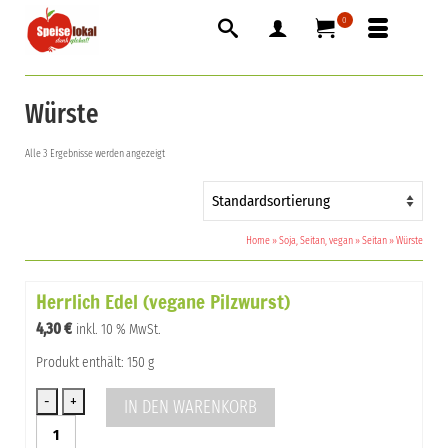
0
Würste
Alle 3 Ergebnisse werden angezeigt
Home
»
Soja, Seitan, vegan
»
Seitan
»
Würste
Herrlich Edel (vegane Pilzwurst)
4,30
€
inkl. 10 % MwSt.
Produkt enthält: 150 g
IN DEN WARENKORB
Herrlich
Edel