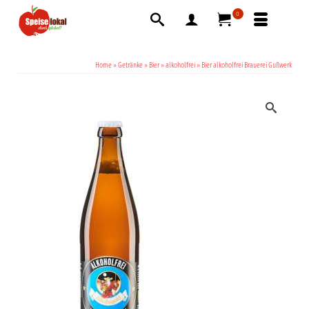
0
Home
»
Getränke
»
Bier
»
alkoholfrei
»
Bier alkoholfrei Brauerei Gußwerk