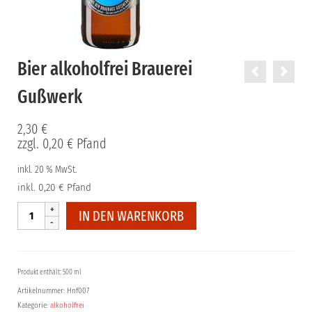
Bier alkoholfrei Brauerei
Gußwerk
2,30
€
zzgl.
0,20
€
Pfand
inkl. 20 % MwSt.
inkl. 0,20 € Pfand
Bier
IN DEN WARENKORB
alkoholfrei
Brauerei
Gußwerk
Menge
Produkt enthält: 500 ml
Artikelnummer:
Hnf007
Kategorie:
alkoholfrei