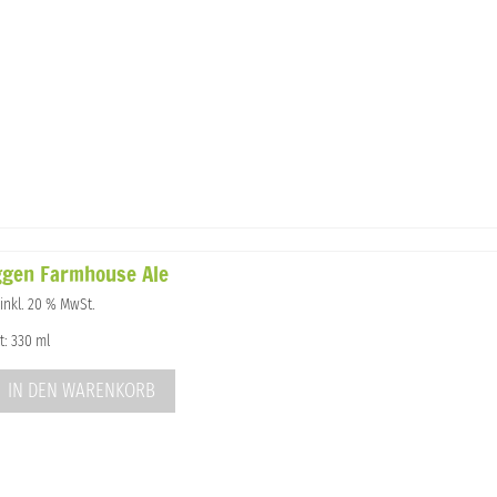
ggen Farmhouse Ale
nglicher
Aktueller
inkl. 20 % MwSt.
Preis
t: 330 ml
st:
0,90 €.
IN DEN WARENKORB