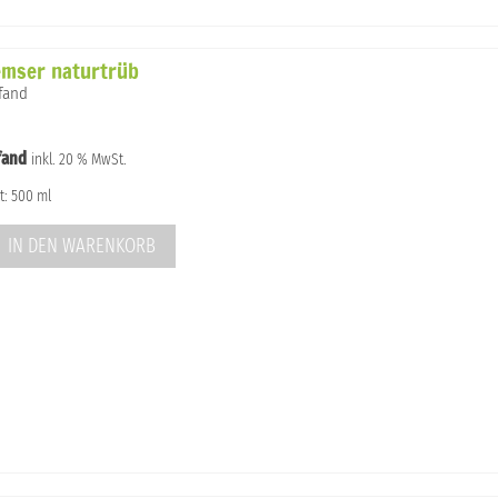
emser naturtrüb
Pfand
fand
inkl. 20 % MwSt.
t: 500 ml
IN DEN WARENKORB