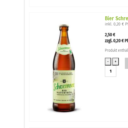
Menge
Bier Schr
inkl. 0,20 € 
2,50
€
zzgl.
0,20
€
P
Produkt enthäl
Bier
Schremser
naturtrüb
Menge