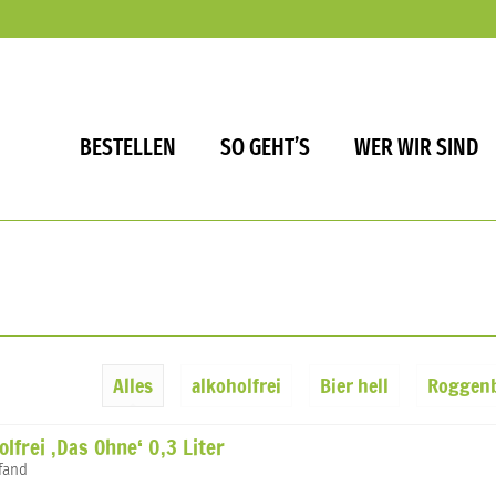
BESTELLEN
SO GEHT’S
WER WIR SIND
Alles
alkoholfrei
Bier hell
Roggenb
olfrei ‚Das Ohne‘ 0,3 Liter
Pfand