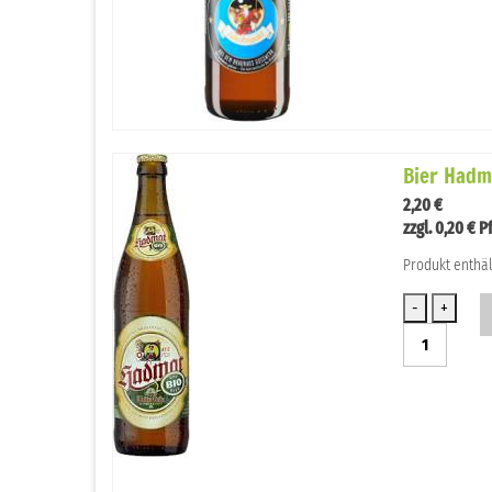
Gußwerk
Menge
Bier Hadm
2,20
€
zzgl.
0,20
€
P
Produkt enthäl
Bier
Hadmar
Menge