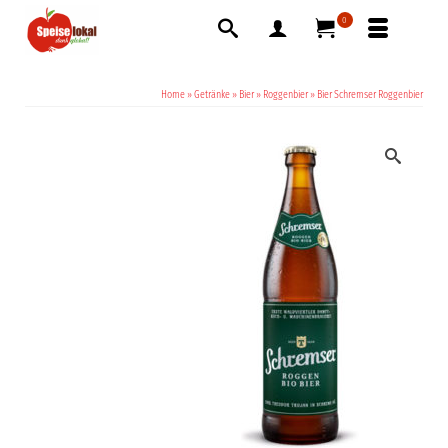
0
Home
»
Getränke
»
Bier
»
Roggenbier
»
Bier Schremser Roggenbier