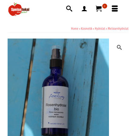
0
Home
»
Kosmetik
»
Hydrolat
»
Melissenhydrolat