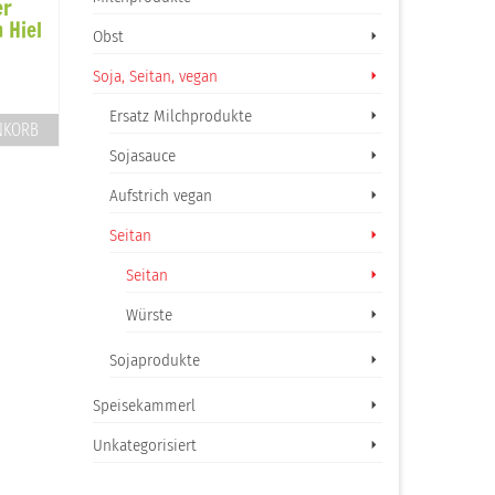
er
Seitan Weizen
Neustädter – d
 Hiel
Schnitzel natur
vegane Leberkä
Obst
4,50
€
3,50
€
inkl. 10 % MwSt.
inkl. 10 % MwSt.
Soja, Seitan, vegan
Produkt enthält: 200 g
Produkt enthält: 140 g
Ersatz Milchprodukte
NKORB
IN DEN WARENKORB
IN DEN WARENK
Sojasauce
Aufstrich vegan
Seitan
Seitan
Würste
Sojaprodukte
Speisekammerl
Unkategorisiert