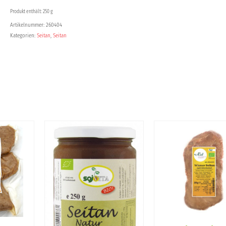
Menge
Produkt enthält: 250 g
Artikelnummer:
260404
Kategorien:
Seitan
,
Seitan