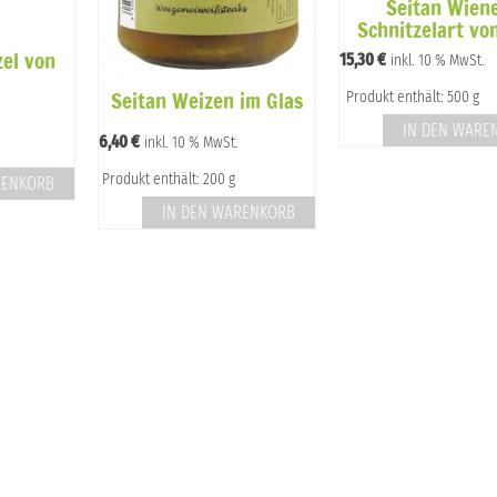
Seitan Wien
Schnitzelart von
zel von
15,30
€
inkl. 10 % MwSt.
Seitan Weizen im Glas
Produkt enthält: 500 g
IN DEN WARE
6,40
€
inkl. 10 % MwSt.
Produkt enthält: 200 g
RENKORB
IN DEN WARENKORB