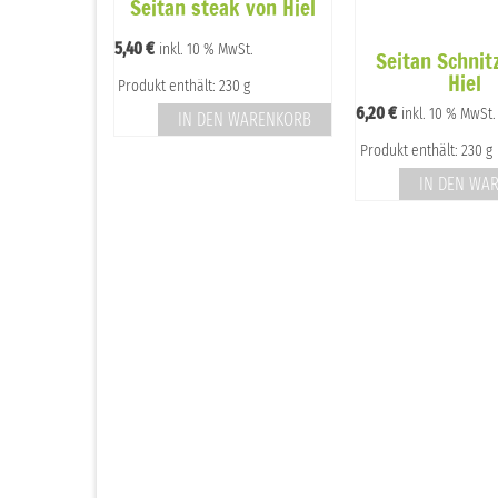
iener
Seitan steak von Hiel
 von Hiel
5,40
€
inkl. 10 % MwSt.
Seitan Schnit
St.
Hiel
Produkt enthält: 230 g
 g
6,20
€
inkl. 10 % MwSt.
IN DEN WARENKORB
WARENKORB
Produkt enthält: 230 g
IN DEN WA