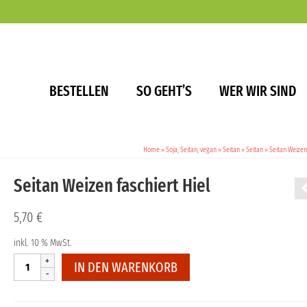
BESTELLEN
SO GEHT’S
WER WIR SIND
Home
»
Soja, Seitan, vegan
»
Seitan
»
Seitan
»
Seitan Weizen 
Seitan Weizen faschiert Hiel
5,70
€
inkl. 10 % MwSt.
Seitan
IN DEN WARENKORB
Weizen
faschiert
Hiel