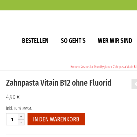
BESTELLEN
SO GEHT’S
WER WIR SIND
Home
»
Kosmetik
»
Mundhygiene
»
Zahnpasta Vitain B1
Zahnpasta Vitain B12 ohne Fluorid
4,90
€
inkl. 10 % MwSt.
Zahnpasta
IN DEN WARENKORB
Vitain
B12
ohne