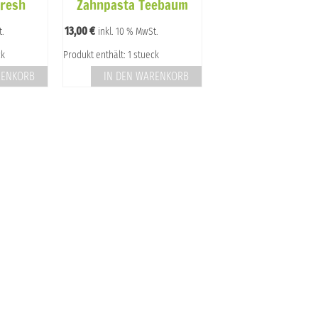
Fresh
Zahnpasta Teebaum
13,00
€
t.
inkl. 10 % MwSt.
ck
Produkt enthält: 1 stueck
RENKORB
IN DEN WARENKORB