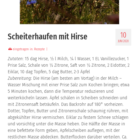
10
Scheiterhaufen mit Hirse
JUNI 2020
eingetragen in:
Rezepte
|
Zutaten
: 15 dag Hirse, ½ l Milch, ¼ l Wasser, 1 EL Vanillezucker, 1
Prise Salz, Schale von ½ Zitrone, Saft von ½ Zitrone, 2 Eidotter, 2
Eiklar, 10 dag Topfen, 5 dag Butter, 2-3 Äpfel
Zubereitung
: Die Hirse (am besten am Vortag) in der Milch –
Wasser Mischung mit einer Prise Salz zum Kochen bringen; etwa
5 Minuten kochen, dann die Temperatur reduzieren und
weiterköcheln lassen. Äpfel schälen in Scheiben schneiden und
mit Zitronensaft beträufeln. Das Backrohr auf 180° vorheizen.
Dotter, Topfen, Butter und Zitronenschale schaumig rühren, mit
abgekühlter Hirse vermischen. Eiklar zu festem Schnee schlagen
und vorsichtig unter die Masse heben. Die Hälfte der Masse in
eine befettete Form geben, Apfelscheiben auflegen, mit der
restlichen Masse abdecken. Butterflocken darüber verteilen. Ca.