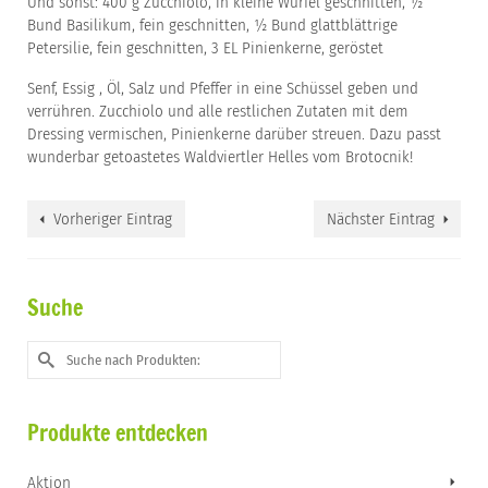
Und sonst: 400 g Zucchiolo, in kleine Würfel geschnitten, ½
Bund Basilikum, fein geschnitten, ½ Bund glattblättrige
Petersilie, fein geschnitten, 3 EL Pinienkerne, geröstet
Senf, Essig , Öl, Salz und Pfeffer in eine Schüssel geben und
verrühren. Zucchiolo und alle restlichen Zutaten mit dem
Dressing vermischen, Pinienkerne darüber streuen. Dazu passt
wunderbar getoastetes Waldviertler Helles vom Brotocnik!
Vorheriger Eintrag
Nächster Eintrag
Suche
Suche
nach:
Produkte entdecken
Aktion