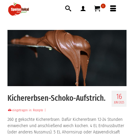
0
16
Kichererbsen-Schoko-Aufstrich.
JUNI 2025
eingetragen in:
Rezepte
|
260 g gekochte Kichererbsen. Dafür Kichererbsen 12-24 Stunden
einweichen und anschließend weich kochen. 4 EL Erdnussbutter
(oder anderes Nussmus). 5 EL Ahornsirup oder Agavendicksaft