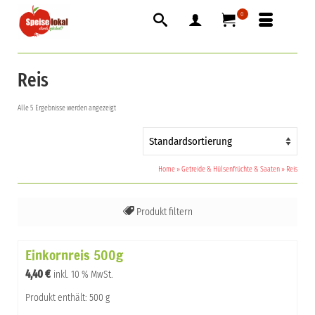
0
Reis
Alle 5 Ergebnisse werden angezeigt
Home
»
Getreide & Hülsenfrüchte & Saaten
»
Reis
Produkt filtern
Alles
Einkornreis 500g
Emmerreis
4,40
€
inkl. 10 % MwSt.
Nackthaferreis
Produkt enthält: 500 g