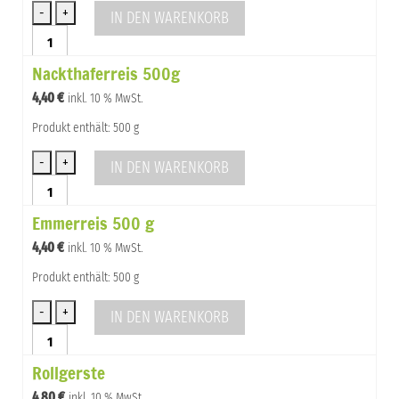
Vollkornreis
IN DEN WARENKORB
Einkornreis
Einkornreis
500g
Nackthaferreis 500g
Menge
Gerste
4,40
€
inkl. 10 % MwSt.
Produkt enthält: 500 g
IN DEN WARENKORB
Nackthaferreis
500g
Emmerreis 500 g
Menge
4,40
€
inkl. 10 % MwSt.
Produkt enthält: 500 g
IN DEN WARENKORB
Emmerreis
500
Rollgerste
g
Menge
4,80
€
inkl. 10 % MwSt.