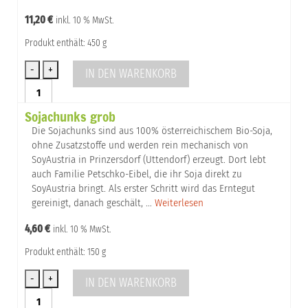
11,20
€
inkl. 10 % MwSt.
Produkt enthält: 450 g
IN DEN WARENKORB
Sojachunks
fein
Sojachunks grob
Menge
Die Sojachunks sind aus 100% österreichischem Bio-Soja,
ohne Zusatzstoffe und werden rein mechanisch von
SoyAustria in Prinzersdorf (Uttendorf) erzeugt. Dort lebt
auch Familie Petschko-Eibel, die ihr Soja direkt zu
SoyAustria bringt. Als erster Schritt wird das Erntegut
gereinigt, danach geschält, …
Weiterlesen
4,60
€
inkl. 10 % MwSt.
Produkt enthält: 150 g
IN DEN WARENKORB
Sojachunks