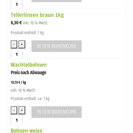
Tellerlinsen
braun
Tellerlinsen braun 1kg
500g
Menge
6,30
€
inkl. 10 % MwSt.
Produkt enthält: 1 kg
IN DEN WARENKORB
Tellerlinsen
braun
Wachtelbohnen
1kg
Menge
Preis nach Abwaage
10,10
€
/
kg
inkl. 10 % MwSt.
Produkt enthält: ca. 1 kg
IN DEN WARENKORB
Wachtelbohnen
Menge
Bohnen weiss