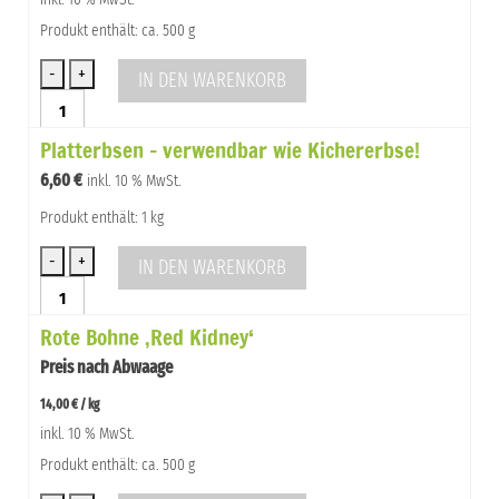
Produkt enthält: ca. 500 g
IN DEN WARENKORB
Kichererbsen
hell
Platterbsen – verwendbar wie Kichererbse!
500g
Menge
6,60
€
inkl. 10 % MwSt.
Produkt enthält: 1 kg
IN DEN WARENKORB
Platterbsen
-
Rote Bohne ‚Red Kidney‘
verwendbar
wie
Preis nach Abwaage
Kichererbse!
Menge
14,00
€
/
kg
inkl. 10 % MwSt.
Produkt enthält: ca. 500 g