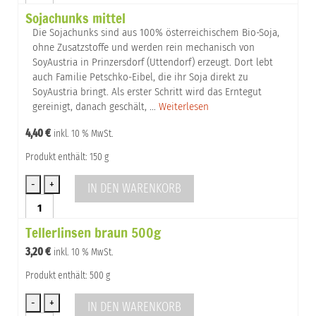
grob
Sojachunks mittel
Menge
Die Sojachunks sind aus 100% österreichischem Bio-Soja,
ohne Zusatzstoffe und werden rein mechanisch von
SoyAustria in Prinzersdorf (Uttendorf) erzeugt. Dort lebt
auch Familie Petschko-Eibel, die ihr Soja direkt zu
SoyAustria bringt. Als erster Schritt wird das Erntegut
gereinigt, danach geschält, …
Weiterlesen
4,40
€
inkl. 10 % MwSt.
Produkt enthält: 150 g
IN DEN WARENKORB
Sojachunks
mittel
Tellerlinsen braun 500g
Menge
3,20
€
inkl. 10 % MwSt.
Produkt enthält: 500 g
IN DEN WARENKORB