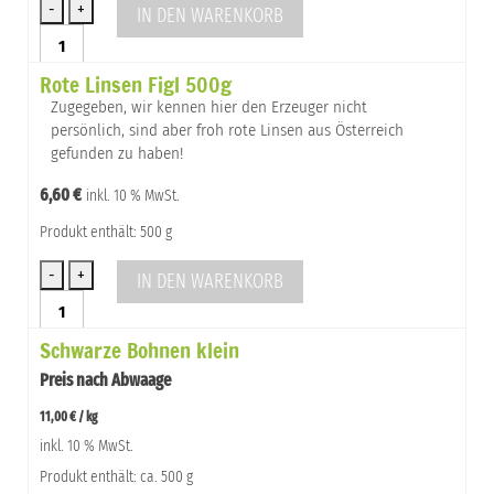
IN DEN WARENKORB
Rote
Bohne
Rote Linsen Figl 500g
'Red
Kidney'
Zugegeben, wir kennen hier den Erzeuger nicht
Menge
persönlich, sind aber froh rote Linsen aus Österreich
gefunden zu haben!
6,60
€
inkl. 10 % MwSt.
Produkt enthält: 500 g
IN DEN WARENKORB
Rote
Linsen
Schwarze Bohnen klein
Figl
500g
Preis nach Abwaage
Menge
11,00
€
/
kg
inkl. 10 % MwSt.
Produkt enthält: ca. 500 g