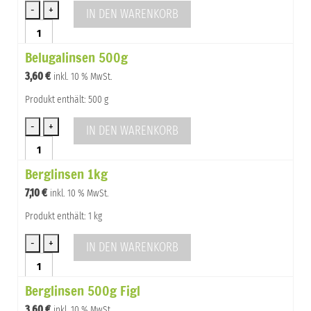
Linsen
IN DEN WARENKORB
Belugalinsen
1kg
Belugalinsen 500g
Menge
3,60
€
inkl. 10 % MwSt.
Produkt enthält: 500 g
IN DEN WARENKORB
Belugalinsen
500g
Berglinsen 1kg
Menge
7,10
€
inkl. 10 % MwSt.
Produkt enthält: 1 kg
IN DEN WARENKORB
Berglinsen
1kg
Berglinsen 500g Figl
Menge
3,60
€
inkl. 10 % MwSt.