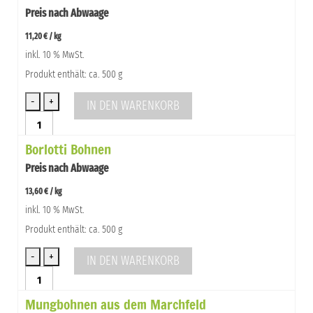
Preis nach Abwaage
11,20
€
/
kg
inkl. 10 % MwSt.
Produkt enthält: ca. 500 g
IN DEN WARENKORB
Bohnen
weiss
Borlotti Bohnen
Menge
Preis nach Abwaage
13,60
€
/
kg
inkl. 10 % MwSt.
Produkt enthält: ca. 500 g
IN DEN WARENKORB
Borlotti
Bohnen
Mungbohnen aus dem Marchfeld
Menge