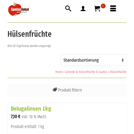
0
Hülsenfrüchte
Alle 20 Ergebnisse werden angezeigt
Home
»
Getreide & Hülsenfrüchte & Saaten
»
Hülsenfrüchte
Produkt filtern
Alles
Belugalinsen 1kg
Bohnen
7,10
€
inkl. 10 % MwSt.
Kichererbsen
Produkt enthält: 1 kg