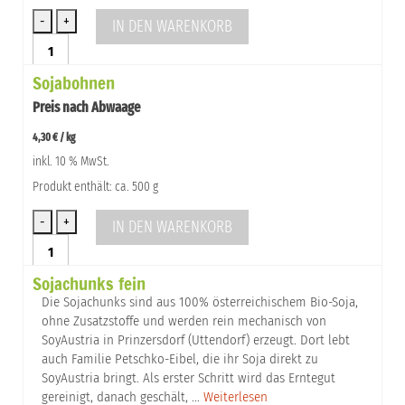
IN DEN WARENKORB
Schwarze
Bohnen
Sojabohnen
klein
Menge
Preis nach Abwaage
4,30
€
/
kg
inkl. 10 % MwSt.
Produkt enthält: ca. 500 g
IN DEN WARENKORB
Sojabohnen
Menge
Sojachunks fein
Die Sojachunks sind aus 100% österreichischem Bio-Soja,
ohne Zusatzstoffe und werden rein mechanisch von
SoyAustria in Prinzersdorf (Uttendorf) erzeugt. Dort lebt
auch Familie Petschko-Eibel, die ihr Soja direkt zu
SoyAustria bringt. Als erster Schritt wird das Erntegut
gereinigt, danach geschält, …
Weiterlesen