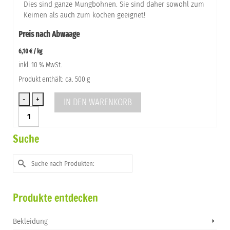
Dies sind ganze Mungbohnen. Sie sind daher sowohl zum
Keimen als auch zum kochen geeignet!
Preis nach Abwaage
6,10
€
/
kg
inkl. 10 % MwSt.
Produkt enthält: ca. 500 g
IN DEN WARENKORB
Mungbohnen
aus
dem
Suche
Marchfeld
Menge
Suche
nach:
Produkte entdecken
Bekleidung