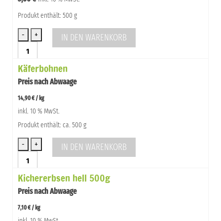
Produkt enthält: 500 g
IN DEN WARENKORB
Berglinsen
500g
Käferbohnen
Figl
Menge
Preis nach Abwaage
14,90
€
/
kg
inkl. 10 % MwSt.
Produkt enthält: ca. 500 g
IN DEN WARENKORB
Käferbohnen
Menge
Kichererbsen hell 500g
Preis nach Abwaage
7,10
€
/
kg
inkl. 10 % MwSt.