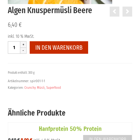
Algen Knuspermüsli Beere
6,40
€
inkl. 10 % MwSt.
Algen
IN DEN WARENKORB
Knuspermüsli
Beere
Menge
Produkt enthält: 300 g
Artikelnummer:
spir001-1-1
Kategorien:
Crunchy Müsli
,
Superfood
Ähnliche Produkte
Hanfprotein 50% Protein
IN DEN WARENKORB
Ursprünglicher
Aktueller