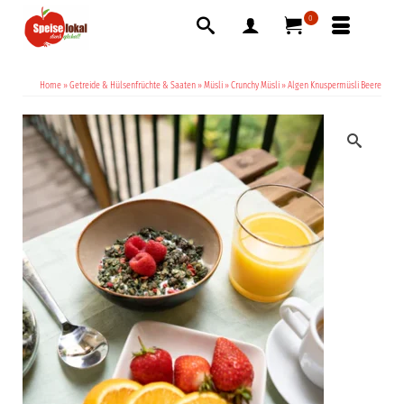
0
Home
»
Getreide & Hülsenfrüchte & Saaten
»
Müsli
»
Crunchy Müsli
»
Algen Knuspermüsli Beere