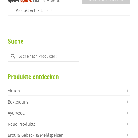
9,60
€
8,90
€
inkl. 4,9 % MwSt.
Preis
Preis
Produkt enthält: 350 g
war:
ist:
9,60 €
8,90 €.
Suche
Suche
nach:
Produkte entdecken
Aktion
Bekleidung
Ayurveda
Neue Produkte
Brot & Gebäck & Mehlspeisen