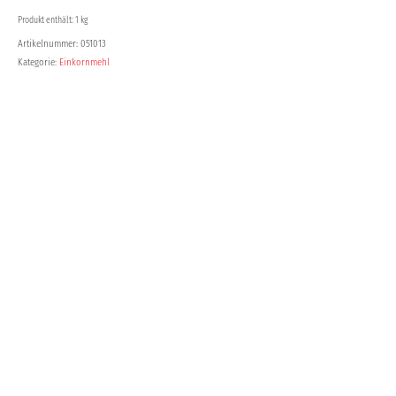
Produkt enthält: 1 kg
Artikelnummer:
051013
Kategorie:
Einkornmehl