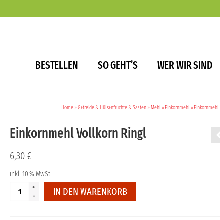
BESTELLEN
SO GEHT’S
WER WIR SIND
Home
»
Getreide & Hülsenfrüchte & Saaten
»
Mehl
»
Einkornmehl
»
Einkornmehl V
Einkornmehl Vollkorn Ringl
6,30
€
inkl. 10 % MwSt.
Einkornmehl
IN DEN WARENKORB
Vollkorn
Ringl
Menge