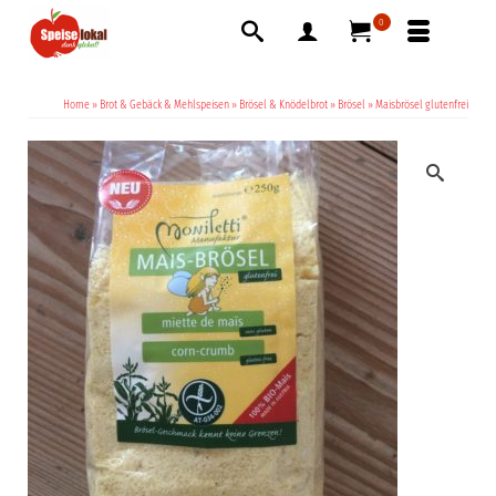
0
Home
»
Brot & Gebäck & Mehlspeisen
»
Brösel & Knödelbrot
»
Brösel
»
Maisbrösel glutenfrei