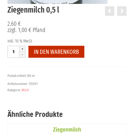
Ziegenmilch 0,5 l
2,60
€
zzgl.
1,00
€
Pfand
inkl. 10 % MwSt.
Ziegenmilch
IN DEN WARENKORB
0,5
l
Menge
Produkt enthält: 500 ml
Artikelnummer:
110001
Kategorie:
Milch
Ähnliche Produkte
Ziegenmilch