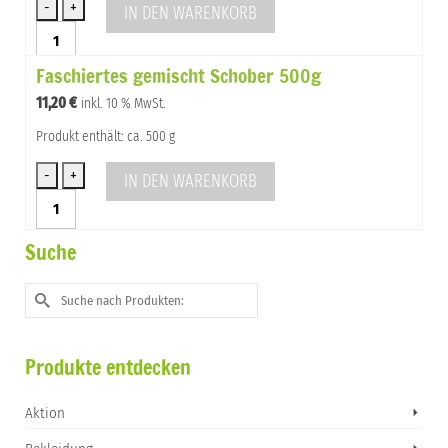
IN DEN WARENKORB
Faschiertes
gemischt
Faschiertes gemischt Schober 500g
Schober
1kg
11,20
€
inkl. 10 % MwSt.
Menge
Produkt enthält: ca. 500 g
IN DEN WARENKORB
Faschiertes
gemischt
Schober
Suche
500g
Menge
Suche
nach:
Produkte entdecken
Aktion