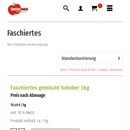
0
Faschiertes
Alle 2 Ergebnisse werden angezeigt
Home
»
Fleisch & Wurst & Fisch
»
Schwein
»
Faschiertes
Faschiertes gemischt Schober 1kg
Preis nach Abwaage
19,40
€
/
kg
inkl. 10 % MwSt.
Produkt enthält: ca. 1 kg