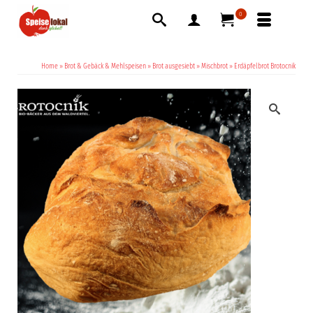
0
Home
»
Brot & Gebäck & Mehlspeisen
»
Brot ausgesiebt
»
Mischbrot
»
Erdäpfelbrot Brotocnik