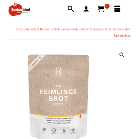
0
Home
»
Getreide & Hülsenfrüchte & Saaten
»
Mehl
»
Backmischungen
»
Keimlingsbrot Einkorn
Backmischung