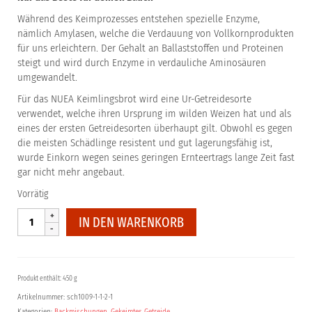
Während des Keimprozesses entstehen spezielle Enzyme,
nämlich Amylasen, welche die Verdauung von Vollkornprodukten
für uns erleichtern. Der Gehalt an Ballaststoffen und Proteinen
steigt und wird durch Enzyme in verdauliche Aminosäuren
umgewandelt.
Für das NUEA Keimlingsbrot wird eine Ur-Getreidesorte
verwendet, welche ihren Ursprung im wilden Weizen hat und als
eines der ersten Getreidesorten überhaupt gilt. Obwohl es gegen
die meisten Schädlinge resistent und gut lagerungsfähig ist,
wurde Einkorn wegen seines geringen Ernteertrags lange Zeit fast
gar nicht mehr angebaut.
Vorrätig
Keimlingsbrot
IN DEN WARENKORB
Einkorn
Backmischung
Menge
Produkt enthält: 450 g
Artikelnummer:
sch1009-1-1-2-1
Kategorien:
Backmischungen
,
Gekeimtes Getreide