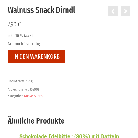
Walnuss Snack Dirndl
7,90
€
inkl. 10 % MwSt.
Nur noch 1 vorrätig
Walnuss
IN DEN WARENKORB
Snack
Dirndl
Menge
Produkt enthält: 95 g
Artikelnummer:
352008
Kategorien:
Nüsse
,
Süßes
Ähnliche Produkte
Schokolade Edelbitter (80%) mit Datteln