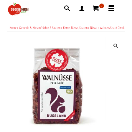
0
Home
»
Getreide & Hülsenfrüchte & Saaten
»
Kerne, Nüsse, Saaten
»
Nüsse
»
Walnuss Snack Dirndl