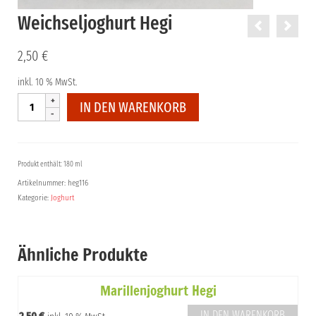
Weichseljoghurt Hegi
2,50
€
inkl. 10 % MwSt.
Weichseljoghurt
IN DEN WARENKORB
Hegi
Menge
Produkt enthält: 180 ml
Artikelnummer:
heg116
Kategorie:
Joghurt
Ähnliche Produkte
Marillenjoghurt Hegi
IN DEN WARENKORB