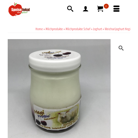
0
Home
»
Milchprodukte
»
Milchprodukte Schaf
»
Joghurt
»
Weichseljoghurt Hegi