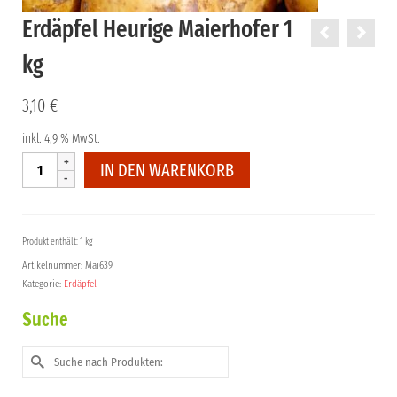
Erdäpfel Heurige Maierhofer 1
kg
3,10
€
inkl. 4,9 % MwSt.
Erdäpfel
IN DEN WARENKORB
Heurige
Maierhofer
1
kg
Produkt enthält: 1 kg
Menge
Artikelnummer:
Mai639
Kategorie:
Erdäpfel
Suche
Suche
nach: