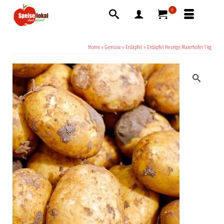
0
Home
»
Gemüse
»
Erdäpfel
»
Erdäpfel Heurige Maierhofer 1 kg