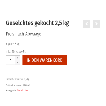
Geselchtes gekocht 2,5 kg
Preis nach Abwaage
43,40
€
/
kg
inkl. 10 % MwSt.
Geselchtes
IN DEN WARENKORB
gekocht
2,5
kg
Menge
Produkt enthält: ca. 2,5 kg
Artikelnummer:
226044
Kategorie:
Geselchtes