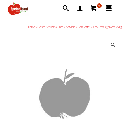
0
Home
»
Fleisch & Wurst & Fisch
»
Schwein
»
Geselchtes
»
Geselchtes gekocht 2,5 kg