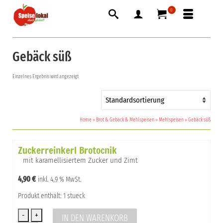
0
Gebäck süß
Einzelnes Ergebnis wird angezeigt
Home
»
Brot & Gebäck & Mehlspeisen
»
Mehlspeisen
»
Gebäck süß
Zuckerreinkerl Brotocnik
mit karamellisiertem Zucker und Zimt
4,90
€
inkl. 4,9 % MwSt.
Produkt enthält: 1 stueck
IN DEN WARENKORB