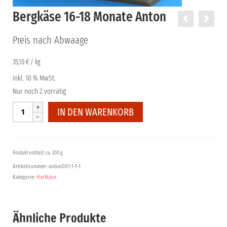
Bergkäse 16-18 Monate Anton
Preis nach Abwaage
35,10
€
/
kg
inkl. 10 % MwSt.
Nur noch 2 vorrätig
Bergkäse
IN DEN WARENKORB
16-
18
Monate
Anton
Produkt enthält: ca. 200 g
Menge
Artikelnummer:
anton001-1-1-1
Kategorie:
Hartkäse
Ähnliche Produkte