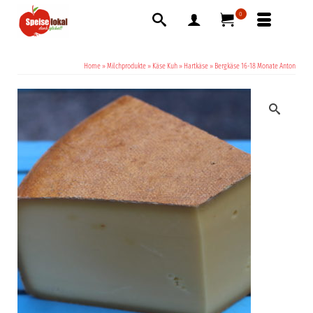
0
Home
»
Milchprodukte
»
Käse Kuh
»
Hartkäse
»
Bergkäse 16-18 Monate Anton